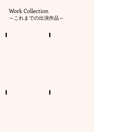
Work Collection
​～これまでの出演作品～
また来る春にvol.10
また来る春にvol.10(裏)
復
東
興
北
支
へ
援
の
コ
想
ン
い
サ
を
ー
再
ト
び
シ
思
リ
い
ー
出
Feel the U.K.
Feel the U.K.（裏）
ズ
さ
の
う
せ
文
最
え
て
化
後、
の
い
庁
第
ア
た
か
10
ニ
だ
ら
回
マ
け
の