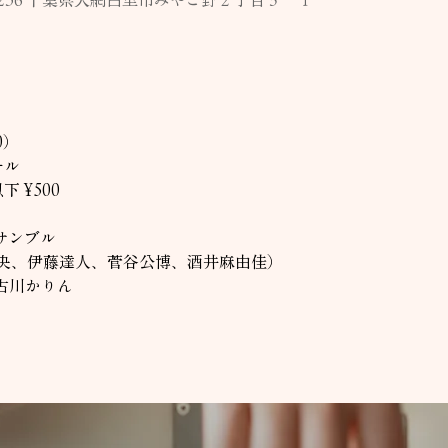
30）
ール
下 ¥500
サンブル
央、伊藤達人、菅谷公博、酒井麻由佳）
古川かりん