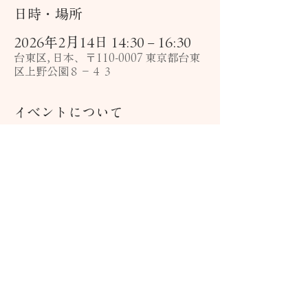
日時・場所
2026年2月14日 14:30 – 16:30
台東区, 日本、〒110-0007 東京都台東
区上野公園８−４３
イベントについて
心に寄り添う　日本の歌　7　　
～重要文化財　旧東京音楽学校奏楽堂で聴く
日時：
2026年2月14日（土）
14：00開場　14：
30開演
場所：
旧東京音楽学校奏楽堂
　 （東京都台東区上
野公園8-43）
さらに表示