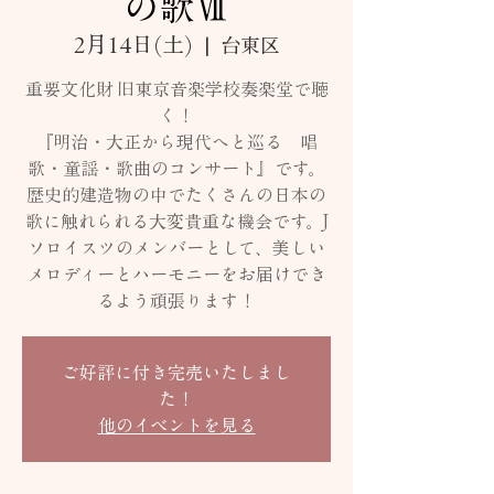
の歌Ⅶ
2月14日(土)
  |  
台東区
重要文化財 旧東京音楽学校奏楽堂で聴
く！
『明治・大正から現代へと巡る 唱
歌・童謡・歌曲のコンサート』です。
歴史的建造物の中でたくさんの日本の
歌に触れられる大変貴重な機会です。J
ソロイスツのメンバーとして、美しい
メロディーとハーモニーをお届けでき
るよう頑張ります！
ご好評に付き完売いたしまし
た！
他のイベントを見る